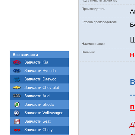
Код запчасти (артикул)
Производитель
А
Страна производителя
Б
Ш
Наименование
Наличие
Н
Все запчасти
Запчасти Kia
Запчасти Hyundai
Запчасти Daewoo
В
Запчасти Chevrolet
-
Запчасти Audi
Запчасти Skoda
п
Запчасти Volkswagen
Запчасти Seat
Д
Запчасти Chery