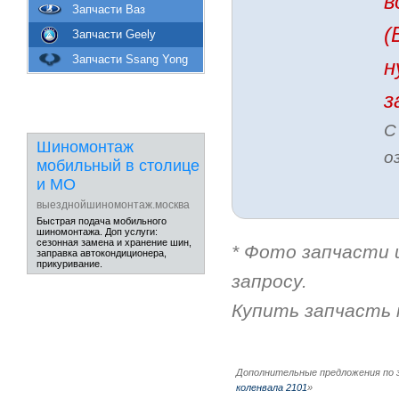
в
Запчасти Ваз
(
Запчасти Geely
Запчасти Ssang Yong
н
з
С
Шиномонтаж
о
мобильный в столице
и МО
выезднойшиномонтаж.москва
Быстрая подача мобильного
шиномонтажа. Доп услуги:
сезонная замена и хранение шин,
* Фото запчасти 
заправка автокондиционера,
прикуривание.
запросу.
Купить запчасть 
Дополнительные предложения по 
коленвала 2101
»