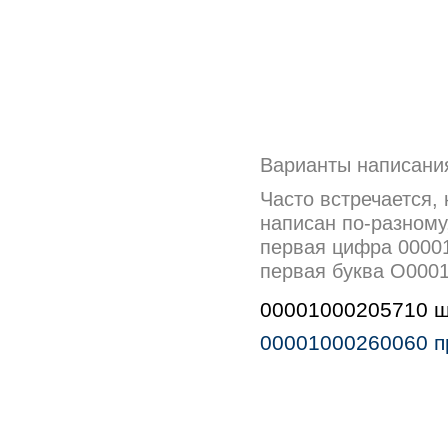
Варианты написани
Часто встречается,
написан по-разному
первая цифра 00001
первая буква О000
00001000205710 шп
00001000260060 п