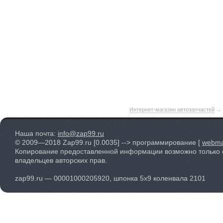
Интернет-магазин автозапчастей
→
Наша почта:
info@zap99.ru
© 2009—2018 Zap99.ru
[0.0035]
--> программирование [
webma
Копирование предоставленной информации возможно только 
владельцев авторских прав.
zap99.ru — 00001000205920, шпонка 5х9 коленвала 2101