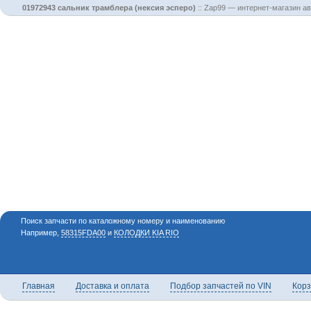
01972943 сальник трамблера (нексия эсперо)
::
Zap99 — интернет-магазин ав
Поиск запчасти по каталожному номеру и наименованию
Например,
58315FDA00
и
КОЛОДКИ KIA RIO
Главная
Доставка и оплата
Подбор запчастей по VIN
Кор