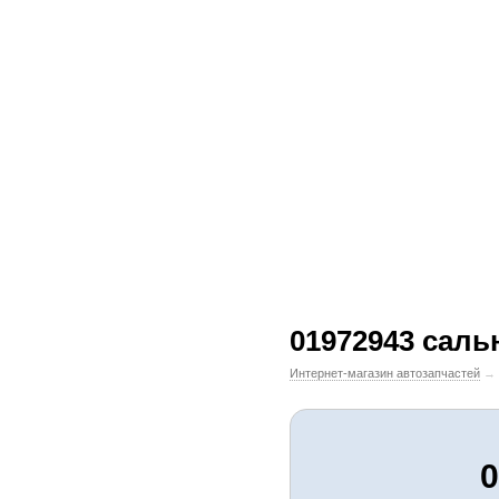
01972943 саль
Интернет-магазин автозапчастей
→
0