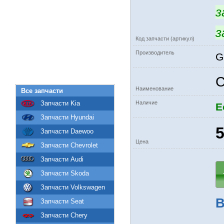
з
з
Код запчасти (артикул)
Производитель
G
С
Наименование
Все запчасти
Запчасти Kia
Наличие
Е
Запчасти Hyundai
5
Запчасти Daewoo
Цена
Запчасти Chevrolet
Запчасти Audi
Запчасти Skoda
Запчасти Volkswagen
В
Запчасти Seat
Запчасти Chery
-