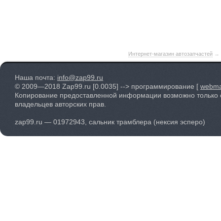
Интернет-магазин автозапчастей
→
Наша почта:
info@zap99.ru
© 2009—2018 Zap99.ru
[0.0035]
--> программирование [
webma
Копирование предоставленной информации возможно только 
владельцев авторских прав.
zap99.ru — 01972943, сальник трамблера (нексия эсперо)