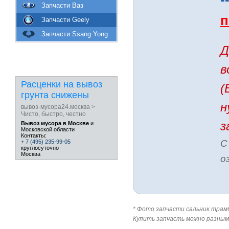
Запчасти Ваз
п
Запчасти Geely
Запчасти Ssang Yong
Д
в
Расценки на вывоз
(
грунта снижены
н
вывоз-мусора24.москва >
Чисто, быстро, честно
з
Вывоз мусора в Москве
и
Московской области
Контакты:
С
+ 7 (495) 235-99-05
круглосуточно
Москва
о
* Фото запчасти сальник трамбл
Купить запчасть можно разным