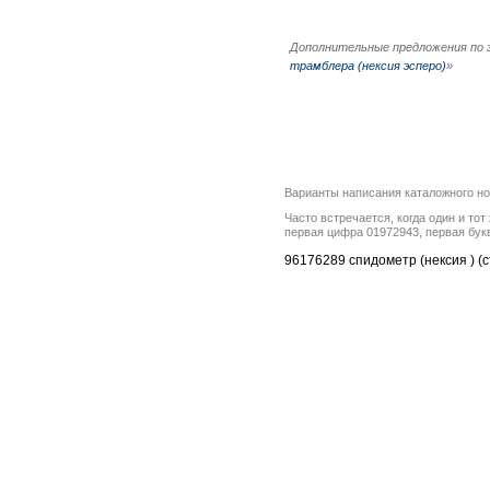
Дополнительные предложения по 
трамблера (нексия эсперо)
»
Варианты написания каталожного н
Часто встречается, когда один и то
первая цифра 01972943, первая бук
96176289 спидометр (нексия ) (