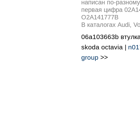
написан по-разному
первая цифра 02A14
О2A141777B
В каталогах Audi, V
06a103663b втулка 
skoda octavia |
n01
group
>>