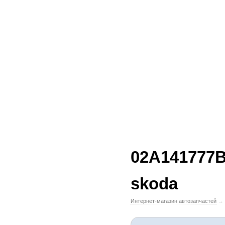
02A141777B
skoda
Интернет-магазин автозапчастей
→