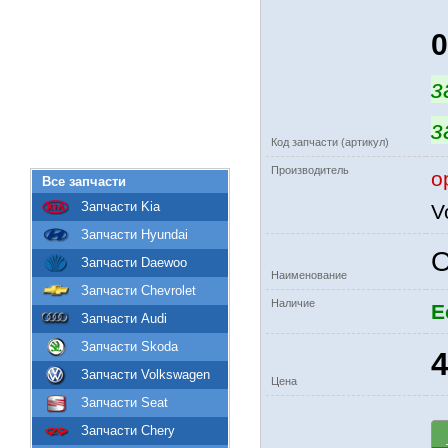
з
з
Код запчасти (артикул)
Производитель
о
Все запчасти
Запчасти Kia
V
Запчасти Hyundai
О
Запчасти Daewoo
Наименование
Запчасти Chevrolet
Наличие
Е
Запчасти Audi
Запчасти Skoda
4
Запчасти Volkswagen
Цена
Запчасти Seat
Запчасти Chery