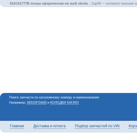
02A141777B опора сферическая vw audi skoda
::
Zap99 — интернет-магазин а
Поиск запчасти по каталожному номеру и наименованию
Например,
58315FDA00
и
КОЛОДКИ KIA RIO
Главная
Доставка и оплата
Подбор запчастей по VIN
Кор