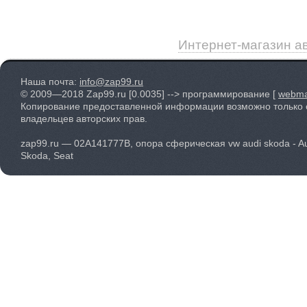
Интернет-магазин а
Наша почта:
info@zap99.ru
© 2009—2018 Zap99.ru
[0.0035]
--> программирование [
webma
Копирование предоставленной информации возможно только 
владельцев авторских прав.
zap99.ru — 02A141777B, опора сферическая vw audi skoda - Au
Skoda, Seat