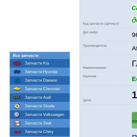
с
д
Код запчасти (артикул)
Доп.инфо
9
Производитель
A
Все запчасти
Г
Запчасти Kia
Наименование
Запчасти Hyundai
Наличие
Е
Запчасти Daewoo
Запчасти Chevrolet
1
Запчасти Audi
Цена
Запчасти Skoda
Запчасти Volkswagen
Запчасти Seat
Запчасти Chery