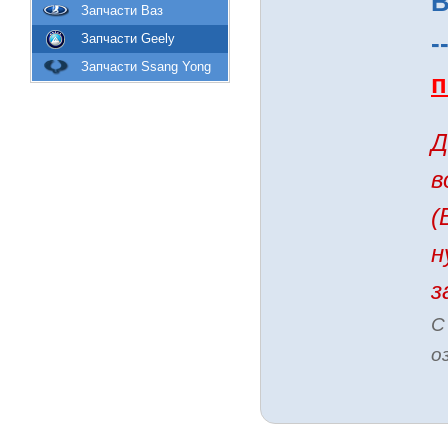
В
Запчасти Ваз
-
Запчасти Geely
Запчасти Ssang Yong
п
Д
в
(
н
з
С
о