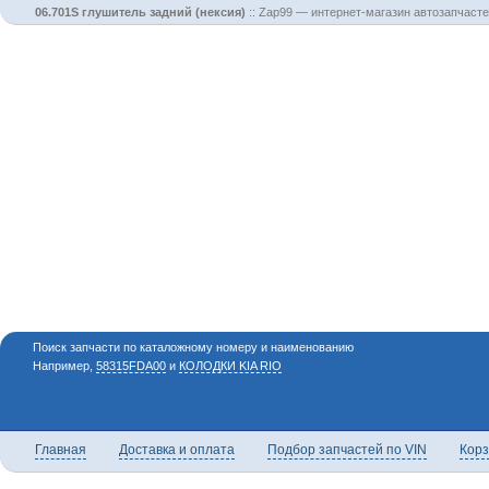
06.701S глушитель задний (нексия)
::
Zap99 — интернет-магазин автозапчасте
Поиск запчасти по каталожному номеру и наименованию
Например,
58315FDA00
и
КОЛОДКИ KIA RIO
Главная
Доставка и оплата
Подбор запчастей по VIN
Кор