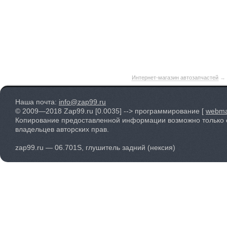
Интернет-магазин автозапчастей
→
Наша почта:
info@zap99.ru
© 2009—2018 Zap99.ru
[0.0035]
--> программирование [
webma
Копирование предоставленной информации возможно только 
владельцев авторских прав.
zap99.ru — 06.701S, глушитель задний (нексия)