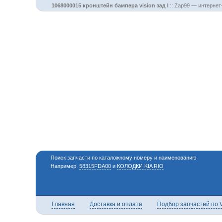
1068000015 кронштейн бампера vision зад l
::
Zap99 — интернет-
Поиск запчасти по каталожному номеру и наименованию
Например,
58315FDA00
и
КОЛОДКИ KIA RIO
Главная
Доставка и оплата
Подбор запчастей по 