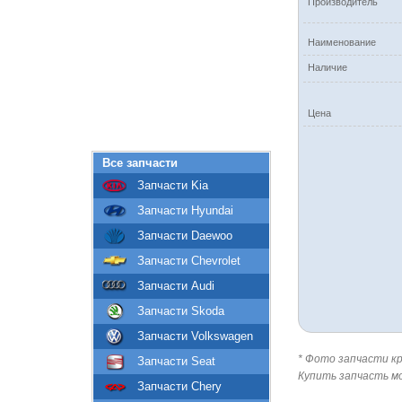
Производитель
Наименование
Наличие
Цена
Все запчасти
Запчасти Kia
Запчасти Hyundai
Запчасти Daewoo
Запчасти Chevrolet
Запчасти Audi
Запчасти Skoda
Запчасти Volkswagen
* Фото запчасти кр
Запчасти Seat
Купить запчасть м
Запчасти Chery