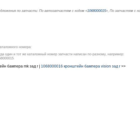
дложения по запчасти: По автозапчастям с кодом «
1068000015
», По запчастям с н
аталожного номера:
гда один и тот же каталожный номер запчасти написан по-разному, например:
68000015
йн бампера mk зад r |
1068000016 кронштейн бампера vision зад r
>>