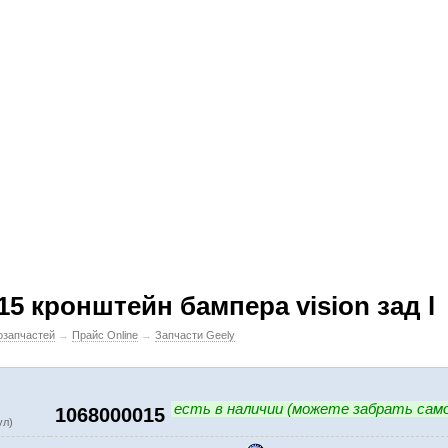
15 кронштейн бампера vision зад l
озапчастей
→
Прайс Online
→
Запчасти Geely
есть в наличии (можете забрать само
1068000015
ул)