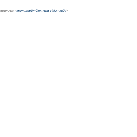
азванием «
кронштейн бампера vision зад l
»