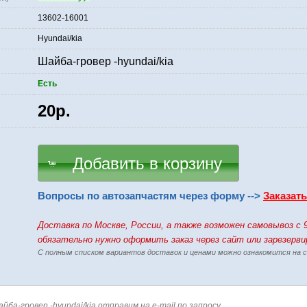
13602-16001
Hyundai/kia
Шайба-гровер -hyundai/kia
Есть
20р.
Добавить в корзину
Вопросы по автозапчастям через форму -->
Заказат
Доставка по Москве, России, а также возможен самовывоз c 
обязательно нужно оформить заказ через сайт или зарезерв
С полным списком вариантов доставок и ценами можно ознакомится на
йба-гровер -hyundai/kia отправим на e-mail по запросу.