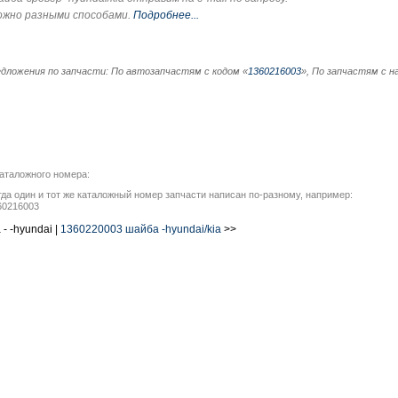
ожно разными способами.
Подробнее...
дложения по запчасти: По автозапчастям с кодом «
1360216003
», По запчастям с н
аталожного номера:
гда один и тот же каталожный номер запчасти написан по-разному, например:
60216003
- -hyundai |
1360220003 шайба -hyundai/kia
>>