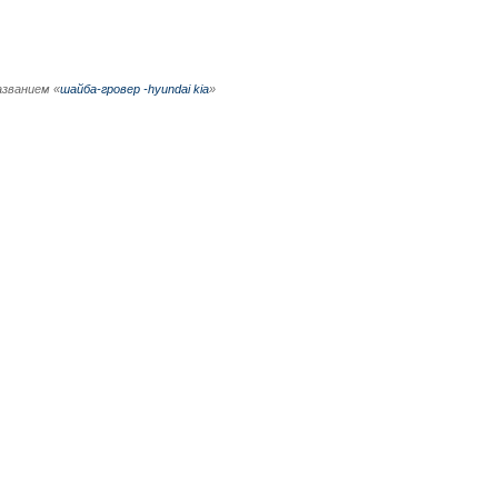
азванием «
шайба-гровер -hyundai kia
»