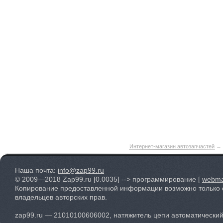
Интернет-магазин автозапчастей
→
Наша почта:
info@zap99.ru
© 2009—2018 Zap99.ru
[0.0035]
--> программирование [
webma
Копирование предоставленной информации возможно только 
владельцев авторских прав.
zap99.ru — 21010100606002, натяжитель цепи автоматический