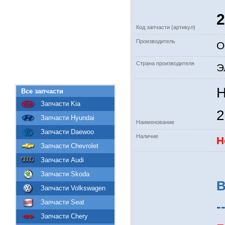
2
Код запчасти (артикул)
Производитель
О
Страна производителя
Э
Н
Все запчасти
Запчасти Kia
2
Запчасти Hyundai
Наименование
Запчасти Daewoo
Наличие
Н
Запчасти Chevrolet
Запчасти Audi
Запчасти Skoda
В
Запчасти Volkswagen
Запчасти Seat
-
Запчасти Chery