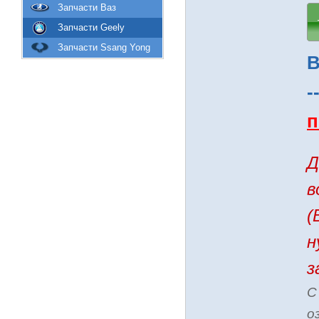
Запчасти Ваз
Запчасти Geely
Запчасти Ssang Yong
В
-
п
Д
в
(
н
з
С
о