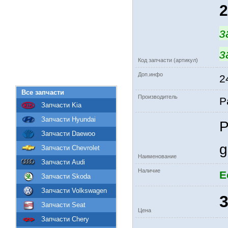
2
з
з
Код запчасти (артикул)
Доп.инфо
2
Все запчасти
Производитель
P
Запчасти Kia
Запчасти Hyundai
Р
Запчасти Daewoo
g
Запчасти Chevrolet
Наименование
Запчасти Audi
Наличие
Е
Запчасти Skoda
Запчасти Volkswagen
3
Запчасти Seat
Цена
Запчасти Chery