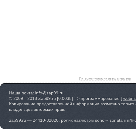
Интернет-магазин автозапчастей
→
Наша почта:
info@zap99.ru
© 2009—2018 Zap99.ru
[0.0035]
--> программирование [
webma
Копирование предоставленной информации возможно только 
владельцев авторских прав.
zap99.ru — 24410-32020, ролик натяж грм sohc -- sonata ii iii/h-