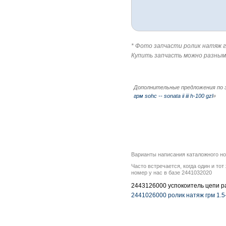
* Фото запчасти ролик натяж грм 
Купить запчасть можно разным
Дополнительные предложения по 
грм sohc -- sonata ii iii h-100 gzl
»
Варианты написания каталожного н
Часто встречается, когда один и то
номер у нас в базе 2441032020
2443126000 успокоитель цепи распр
2441026000 ролик натяж грм 1.5-1.