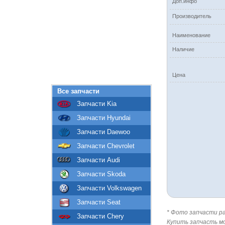
Доп.инфо
Производитель
Наименование
Наличие
Цена
Все запчасти
Запчасти Kia
Запчасти Hyundai
Запчасти Daewoo
Запчасти Chevrolet
Запчасти Audi
Запчасти Skoda
Запчасти Volkswagen
Запчасти Seat
* Фото запчасти ра
Запчасти Chery
Купить запчасть м