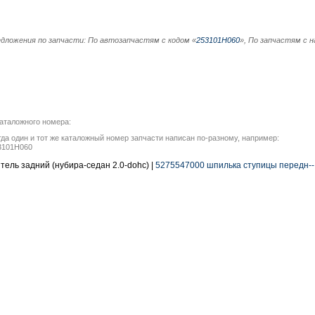
дложения по запчасти: По автозапчастям с кодом «
253101H060
», По запчастям с н
аталожного номера:
гда один и тот же каталожный номер запчасти написан по-разному, например:
53101H060
ель задний (нубира-седан 2.0-dohc) |
5275547000 шпилька ступицы передн-- p