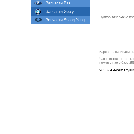
Запчасти Ваз
Запчасти Geely
Дополнительные пре
Запчасти Ssang Yong
Варианты написания к
Часто встречается, ко
номер у нас в базе 2
96302966oem глушит