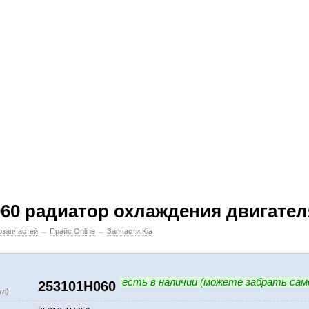
60 радиатор охлаждения двигателя 
озапчастей
→
Прайс Online
→
Запчасти Kia
есть в наличии (можете забрать сам
253101H060
ул)