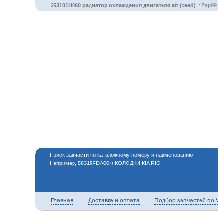
253101H060 радиатор охлаждения двигателя a/t (ceed)
::
Zap99 
Поиск запчасти по каталожному номеру и наименованию
Например,
58315FDA00
и
КОЛОДКИ KIA RIO
Главная
Доставка и оплата
Подбор запчастей по 