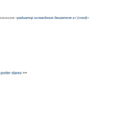
азванием «
радиатор охлаждения двигателя a t (ceed)
»
orter starex
>>