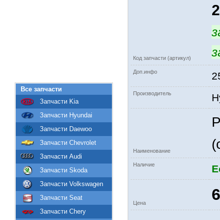
з
з
Код запчасти (артикул)
Доп.инфо
2
Все запчасти
Производитель
H
Запчасти Kia
Запчасти Hyundai
Р
Запчасти Daewoo
(
Запчасти Chevrolet
Наименование
Запчасти Audi
Наличие
Е
Запчасти Skoda
Запчасти Volkswagen
6
Запчасти Seat
Цена
Запчасти Chery