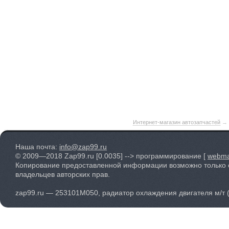
Интернет-магазин автозапчастей
→
Наша почта:
info@zap99.ru
© 2009—2018 Zap99.ru
[0.0035]
--> программирование [
webma
Копирование предоставленной информации возможно только 
владельцев авторских прав.
zap99.ru — 253101M050, радиатор охлаждения двигателя м/т (