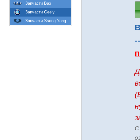
Запчасти Ваз
Запчасти Geely
Запчасти Ssang Yong
В
-
п
Д
в
(
н
з
С
о