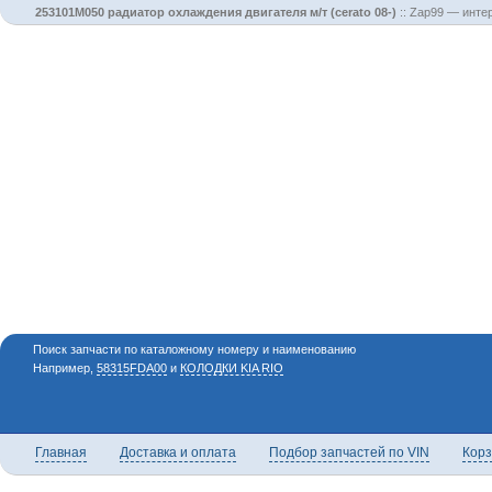
253101M050 радиатор охлаждения двигателя м/т (cerato 08-)
::
Zap99 — интер
Поиск запчасти по каталожному номеру и наименованию
Например,
58315FDA00
и
КОЛОДКИ KIA RIO
Главная
Доставка и оплата
Подбор запчастей по VIN
Кор