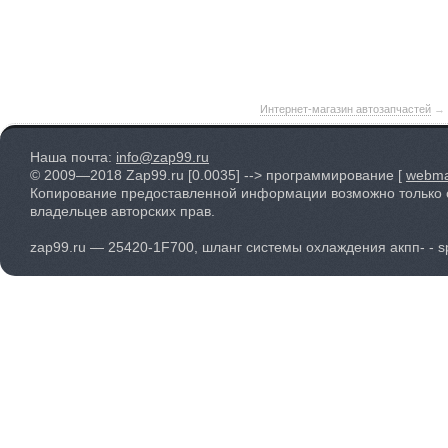
Интернет-магазин автозапчастей
→
Наша почта:
info@zap99.ru
© 2009—2018 Zap99.ru
[0.0035]
--> программирование [
webma
Копирование предоставленной информации возможно только 
владельцев авторских прав.
zap99.ru — 25420-1F700, шланг системы охлаждения акпп- - s