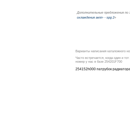
Дополнительные предложения по 
охлаждения акпп- - spg 2
»
Варианты написания каталожного н
Часто встречается, когда один и то
номер у нас в базе 254201F700
254152h000 патрубок радиатора 