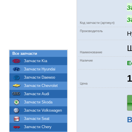
з
з
Код запчасти (артикул)
Производитель
H
Ш
Наименование
Все запчасти
Запчасти Kia
Наличие
Е
Запчасти Hyundai
1
Запчасти Daewoo
Цена
Запчасти Chevrolet
Запчасти Audi
Запчасти Skoda
Запчасти Volkswagen
В
Запчасти Seat
Запчасти Chery
-