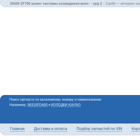
25420-1F700 шланг системы охлаждения акпп- - spg 2
::
Zap99 — интернет-ма
Поиск запчасти по каталожному номеру и наименованию
Например,
58315FDA00
и
КОЛОДКИ KIA RIO
Главная
Доставка и оплата
Подбор запчастей по VIN
Кор