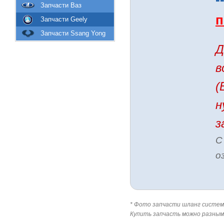
Запчасти Ваз
п
Запчасти Geely
Запчасти Ssang Yong
Д
в
(
н
з
С
о
* Фото запчасти шланг системы 
Купить запчасть можно разным