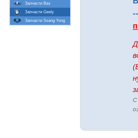
В
Запчасти Ваз
-
Запчасти Geely
Запчасти Ssang Yong
п
Д
в
(
н
з
С
о