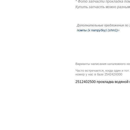
* Фото запчасти прокладка помп
Купить запчасть можно разным
Дополнительные предложения по 
помпы (к патрубку) (shm1)
»
Варианты написания каталожного н
Часто встречается, когда один и то
номер у нас в базе 254242X000
2512402500 прокладка водяной по