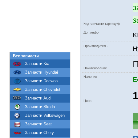
з
з
Код запчасти (артикул)
Доп.инфо
K
Производитель
H
Все запчасти
П
Запчасти Kia
Наименование
Запчасти Hyundai
Наличие
Е
Запчасти Daewoo
Запчасти Chevrolet
1
Запчасти Audi
Цена
Запчасти Skoda
Запчасти Volkswagen
Запчасти Seat
Запчасти Chery