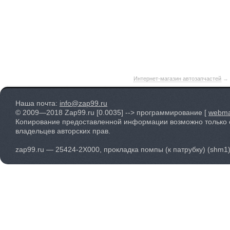
Интернет-магазин автозапчастей
→
Наша почта:
info@zap99.ru
© 2009—2018 Zap99.ru
[0.0035]
--> программирование [
webma
Копирование предоставленной информации возможно только 
владельцев авторских прав.
zap99.ru — 25424-2X000, прокладка помпы (к патрубку) (shm1