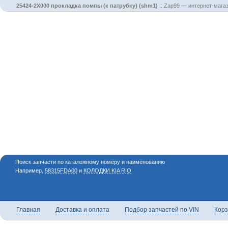
25424-2X000 прокладка помпы (к патрубку) (shm1)
::
Zap99 — интернет-магаз
Поиск запчасти по каталожному номеру и наименованию
Например,
58315FDA00
и
КОЛОДКИ KIA RIO
Главная
Доставка и оплата
Подбор запчастей по VIN
Кор