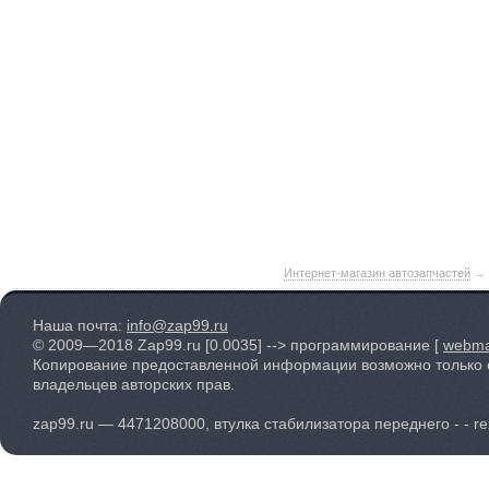
Интернет-магазин автозапчастей
→
Наша почта:
info@zap99.ru
© 2009—2018 Zap99.ru
[0.0035]
--> программирование [
webma
Копирование предоставленной информации возможно только 
владельцев авторских прав.
zap99.ru — 4471208000, втулка стабилизатора переднего - - re