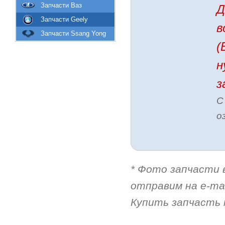
Запчасти Ваз
Д
Запчасти Geely
в
Запчасти Ssang Yong
(
н
з
С
о
* Фото запчасти 
отправим на e-mai
Купить запчасть 