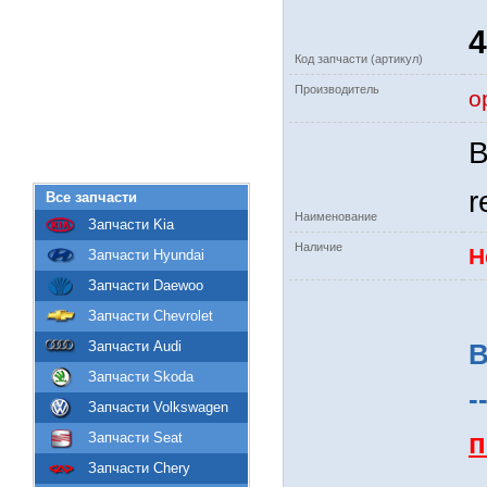
4
Код запчасти (артикул)
Производитель
о
В
r
Все запчасти
Наименование
Запчасти Kia
Наличие
Н
Запчасти Hyundai
Запчасти Daewoo
Запчасти Chevrolet
Запчасти Audi
В
Запчасти Skoda
-
Запчасти Volkswagen
п
Запчасти Seat
Запчасти Chery