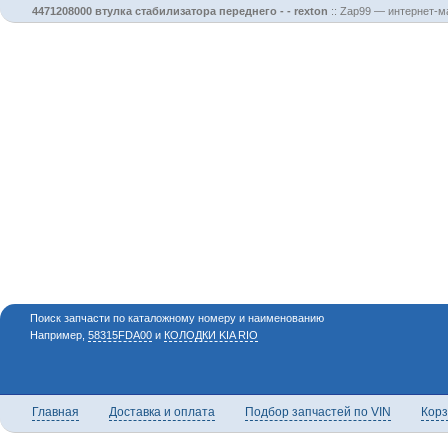
4471208000 втулка стабилизатора переднего - - rexton
::
Zap99 — интернет-ма
Поиск запчасти по каталожному номеру и наименованию
Например,
58315FDA00
и
КОЛОДКИ KIA RIO
Главная
Доставка и оплата
Подбор запчастей по VIN
Кор