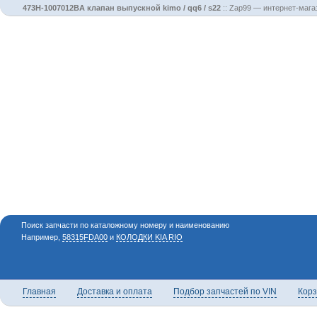
473H-1007012BA клапан выпускной kimo / qq6 / s22
::
Zap99 — интернет-мага
Поиск запчасти по каталожному номеру и наименованию
Например,
58315FDA00
и
КОЛОДКИ KIA RIO
Главная
Доставка и оплата
Подбор запчастей по VIN
Кор