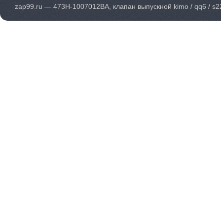
zap99.ru — 473H-1007012BA, клапан выпускной kimo / qq6 / s2