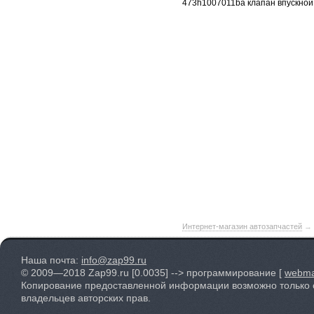
473h1007011ba клапан впускной k
Интернет-магазин автозапчастей
→
Наша почта:
info@zap99.ru
© 2009—2018 Zap99.ru
[0.0035]
--> программирование [
webma
Копирование предоставленной информации возможно только 
владельцев авторских прав.