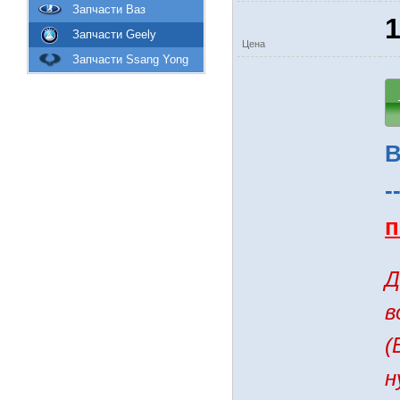
Запчасти Ваз
1
Запчасти Geely
Цена
Запчасти Ssang Yong
В
-
п
Д
в
(
н