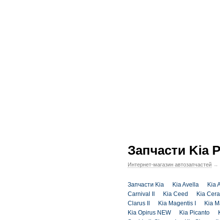
Запчасти Kia P
Интернет-магазин автозапчастей
→
Запчасти Kia
Kia Avella
Kia 
Carnival II
Kia Ceed
Kia Cera
Clarus II
Kia Magentis I
Kia Ma
Kia Opirus NEW
Kia Picanto