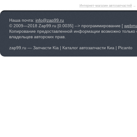
Интернет-магазин автозапчастей
→
Наша почта:
info@zap99.ru
© 2009—2018 Zap99.ru
[0.0035]
--> программирование [
webma
Копирование предоставленной информации возможно только 
владельцев авторских прав.
zap99.ru — Запчасти Kia | Каталог автозапчасти Киа | Picanto