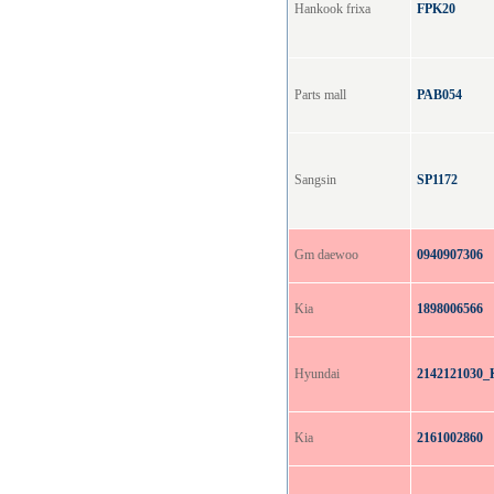
Hankook frixa
FPK20
Parts mall
PAB054
Sangsin
SP1172
Gm daewoo
0940907306
Kia
1898006566
Hyundai
2142121030
Kia
2161002860