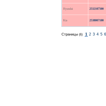
Hyundai
2532107500
Kia
2538007100
1
2
3
4
5
Страницы
(6)