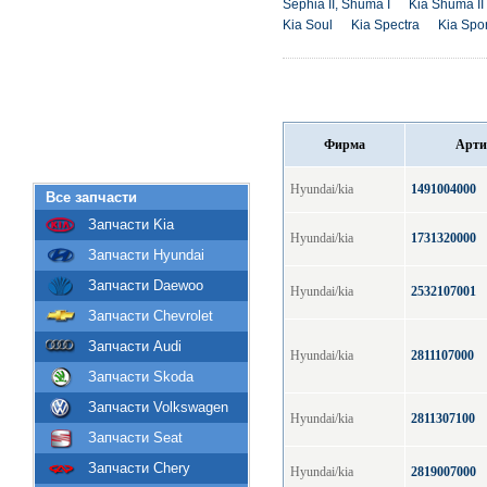
Sephia II, Shuma I
Kia Shuma II
Kia Soul
Kia Spectra
Kia Spo
Фирма
Арти
Hyundai/kia
1491004000
Все запчасти
Запчасти Kia
Hyundai/kia
1731320000
Запчасти Hyundai
Запчасти Daewoo
Hyundai/kia
2532107001
Запчасти Chevrolet
Запчасти Audi
Hyundai/kia
2811107000
Запчасти Skoda
Запчасти Volkswagen
Hyundai/kia
2811307100
Запчасти Seat
Запчасти Chery
Hyundai/kia
2819007000